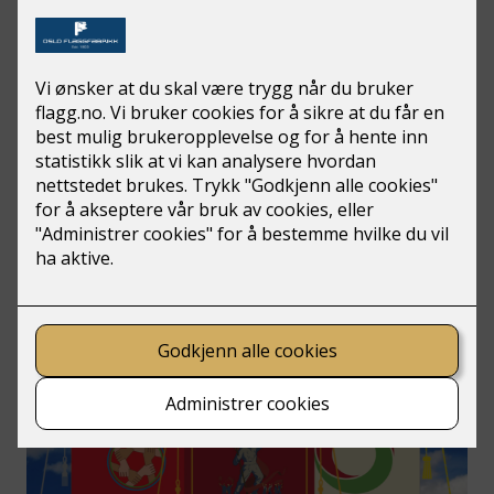
Oslo Flaggfabrikk produserer kvalitetsfaner til
foreninger, og syr, trykker eller broderer fanene. En
fane er et forseggjort verk, som gjerne skal brukes i
flere år fremover. Vi bruker derfor kun
kvalitetsmaterialer i produksjonen.
Spør oss gjerne om råd eller designhjelp. Har dere en
gammel fane som trengs å lages på nytt?